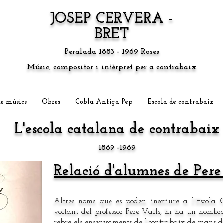
JOSEP CERVERA -
BRET
Peralada 1883 - 1969 Roses
Músic, compositor i intèrpret per a contrabaix
e músics
Obres
Cobla Antiga Pep
Escola de contrabaix
L'escola catalana de contrabaix
1869 -1969
Relació d'alumnes de Pere
Altres noms que es poden inscriure a l'Escola 
voltant del professor Pere Valls, hi ha un nombr
rebre els ensenyaments de l'contrabaix de mans de