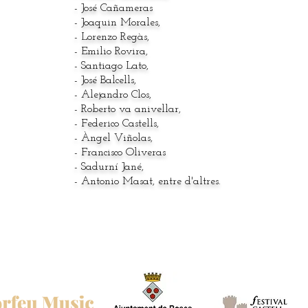
- José Cañameras
- Joaquin Morales,
- Lorenzo Regàs,
- Emilio Rovira,
- Santiago Lato,
- José Balcells,
- Alejandro Clos,
- Roberto va anivellar,
- Federico Castells,
- Àngel Viñolas,
- Francisco Oliveras
- Sadurní Jané,
- Antonio Masat, entre d'altres.