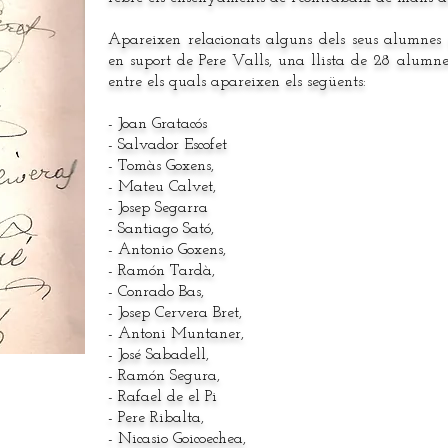
Apareixen relacionats alguns dels seus alumnes 
en suport de Pere Valls, una llista de 28 alumne
entre els quals apareixen els següents:
- Joan Gratacós
-
Salvador Escofet
- Tomàs Goxens,
- Mateu Calvet,
- Josep Segarra
- Santiago Sató,
- Antonio Goxens,
- Ramón Tardà,
- Conrado Bas,
- Josep Cervera Bret,
- Antoni Muntaner,
- José Sabadell,
- Ramón Segura,
- Rafael de el Pi
- Pere Ribalta,
- Nicasio Goicoechea,